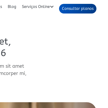
os
Blog
Serviços Online
Consultar planos
et,
#6
m sit amet
amcorper mi,