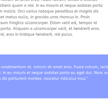
 libero quam a nisi. In eu mauris et neque sodales porta
 mollis. Orci varius natoque penatibus et magnis dis
et metus nulla, in gravida urna rhoncus in. Proin
sum fringilla ullamcorper. Etiam velit est, tempor id
 porta. Aliquam a ullamcorper velit, et hendrerit eros.
 eros in tristique hendrerit, nisi purus.
ondimentum at, rutrum sit amet eros. Fusce rutrum, lectus
i. In eu mauris et neque sodales porta eu eget dui. Nunc 
dis parturient montes, nascetur ridiculus mus.”