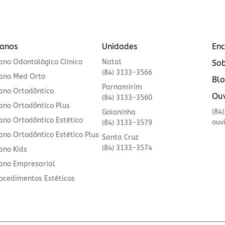
lanos
Unidades
Enc
ano Odontológico Clínico
Natal
Sob
(84) 3133-3566
ano Med Orto
Bl
Parnamirim
ano Ortodôntico
Ouv
(84) 3133-3560
ano Ortodôntico Plus
(84
Goianinha
ano Ortodôntico Estético
ouv
(84) 3133-3579
ano Ortodôntico Estético Plus
Santa Cruz
(84) 3133-3574
ano Kids
ano Empresarial
ocedimentos Estéticos