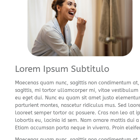
Lorem Ipsum Subtitulo
Maecenas quam nunc, sagittis non condimentum at, r
sagittis, mi tortor ullamcorper mi, vitae vestibulum
eu eget dui. Nunc eu quam sit amet justo elementum
parturient montes, nascetur ridiculus mus. Sed laore
laoreet semper tortor ac posuere. Cras non leo at ip
lobortis eu, lacinia id sem. Nam ornare mattis dui a
Etiam accumsan porta neque in viverra. Proin eleifend,
Maecenas quam nunc, sagittis non condimentum at, r