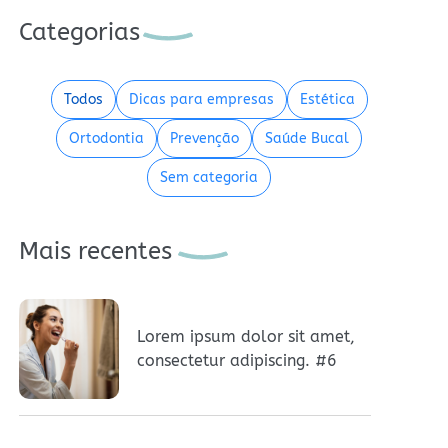
Categorias
Todos
Dicas para empresas
Estética
Ortodontia
Prevenção
Saúde Bucal
Sem categoria
Mais recentes
Lorem ipsum dolor sit amet,
consectetur adipiscing. #6