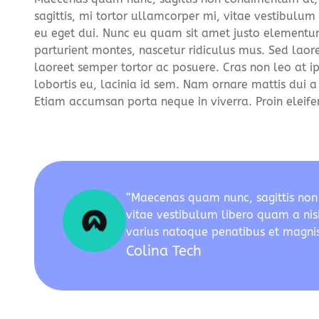
sagittis, mi tortor ullamcorper mi, vitae vestibulum
eu eget dui. Nunc eu quam sit amet justo elementum
parturient montes, nascetur ridiculus mus. Sed laore
laoreet semper tortor ac posuere. Cras non leo at ip
lobortis eu, lacinia id sem. Nam ornare mattis dui a
Etiam accumsan porta neque in viverra. Proin eleifend,
“Maecenas quam nunc, sagittis non c
vitae vestibulum libero quam a nis
varius natoque penatibus et magnis 
Colina Tech