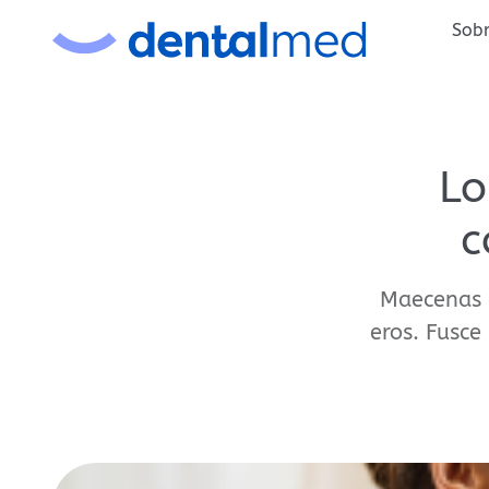
Sobr
Lo
c
Maecenas 
eros. Fusce