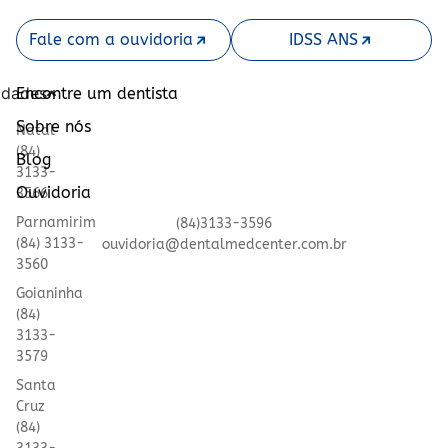
Fale com a ouvidoria
IDSS ANS
idades
Encontre um dentista
Sobre nós
Natal
(84)
Blog
3133-
Ouvidoria
3566
Parnamirim
(84)3133-3596
(84) 3133-
ouvidoria@dentalmedcenter.com.br
3560
Goianinha
(84)
3133-
3579
Santa
Cruz
(84)