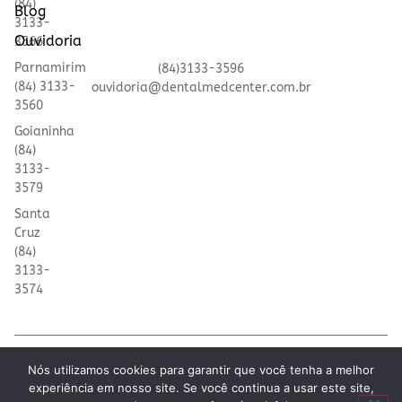
(84)
Blog
3133-
Ouvidoria
3566
Parnamirim
(84)3133-3596
(84) 3133-
ouvidoria@dentalmedcenter.com.br
3560
Goianinha
(84)
3133-
3579
Santa
Cruz
(84)
3133-
3574
© 2025 Dental Med | Todos os direitos reservados
Nós utilizamos cookies para garantir que você tenha a melhor
ontrate pelo WhatsApp
experiência em nosso site. Se você continua a usar este site,
Desenvolvido por
Colina Tech