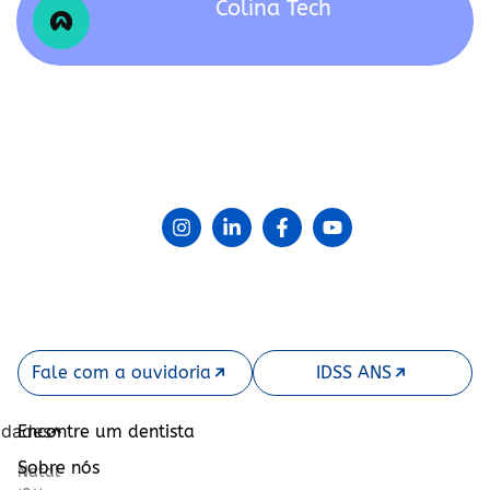
Colina Tech
Fale com a ouvidoria
IDSS ANS
idades
Encontre um dentista
Sobre nós
Natal