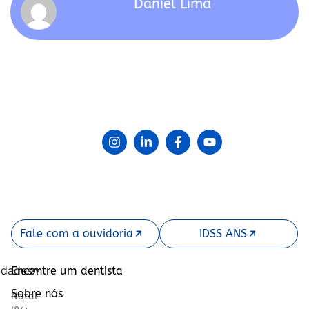
Daniel Lima
Fale com a ouvidoria
IDSS ANS
idades
Encontre um dentista
Sobre nós
Natal