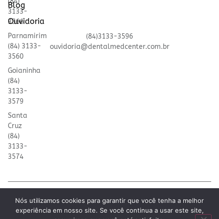
(84)
Blog
3133-
Ouvidoria
3566
Parnamirim
(84)3133-3596
(84) 3133-
ouvidoria@dentalmedcenter.com.br
3560
Goianinha
(84)
3133-
3579
Santa
Cruz
(84)
3133-
3574
© 2025 Dental Med | Todos os direitos reservados
Nós utilizamos cookies para garantir que você tenha a melhor
ontrate pelo WhatsApp
experiência em nosso site. Se você continua a usar este site,
Desenvolvido por
Colina Tech